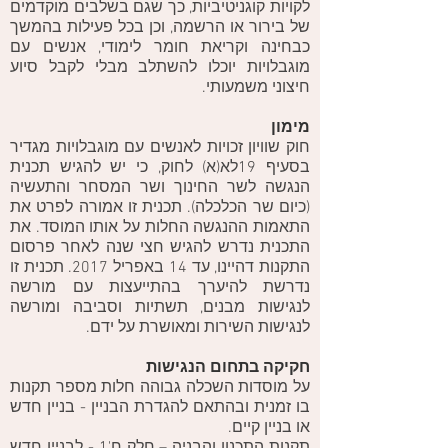
לקויות קוגניטיביות, כך שגם בשלבים מוקדמים
של בירור או הרשמה, וכן בכל פעילות בהמשך
כבחינה וקריאת חומר לימודי, אנשים עם
מוגבלויות יוכלו להשתלב מבלי לקבל סיוע
חיצוני משמעותי.
מימון
חוק שוויון זכויות לאנשים עם מוגבלויות מגדיר
בסעיף 19לא(א) לחוק, כי יש להגיש תכנית
הנגשה לשר החינוך ושר המסחר והתעשיה
(כיום שר הכלכלה). תכנית זו אמורה לפרט את
התאמות ההנגשה החלות על אותו המוסד. את
התכנית נדרש להגיש חצי שנה לאחר פרסום
התקנות דהיינו, עד 14 באפריל 2017. תכנית זו
נדרשת להיערך בהתייעצות עם מורשה
לנגישות מבנים, תשתיות וסביבה ומורשה
לנגישות השירות ומאושרת על ידם.
חקיקה בתחום הנגישות
על מוסדות השכלה גבוהה חלות מספר תקנות
בו זמנית ובהתאם להגדרת הבניין - בניין חדש
או בניין קיים.