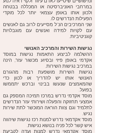
ומישושיים שיסייעו לאדם עיוור ולקוי ראיה לנוע
במרחבי האוניברסיטה או המכללה בבטחה
ולכוון אותו באופן עצמאי יותר לכל מוקדי
הפעילות הנדרשים לו.
שני המרכיבים הנ"ל מסייעים לרוב גם לאנשים
עם לקויות למידה ואנשים עם מוגבלויות
קוגניטיביות.
נגישות השירות והמרכיב האנושי
ההשלמה לביצוע התאמות נגישות במוסד
אקדמי באופן פיזי ובסיוע מכשור עזר, הינה
במרכיב נגישות השירות.
נגישות השירות מושפעת רבות מהגורם
האנושי אותו יש להדריך או לכוון כדי
שהמאמצים שנעשו בבינוי וברכש יתממשו
בפועל.
מוסד אקדמי נדרש במרכז תמיכה המספק גם
אמצעי תחזוקה והפעלה ושירותי עזר הנדרשים
לתלמיד וגם צוות הוראה המוכשר לתת שירות
נגיש.
מוסד אקדמאי נדרש למנות רכז נגישות שיהווה
איש קשר לכל פניה בנושא נגישות.
מוסד אקדמאי נדרש למנות ועדה לקביעת