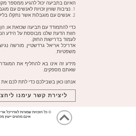
האיום בתביעה יכול להגיע ממספר מקור
1. נציבות שוויון זכויות לאנשים עם מוגבלות שולחת פקחים מטעמה אשר מזהים ליקויים ומייד נפתח הליך של "צו נגישות"
2. אנשים עם מוגבלות אשר נתקלו בליקויי נגישות זכאים גם הם על פי חוק לתבוע ללא צורך בהוכחת נזק ב 60,000 ש"ח כל מס' חודשים.
כדי להתמודד עם תביעה שכזאת או, הן 
חוות הדעת שלנו מבוססת על הידע הנר
לעמוד בדרישות החוק.
אדריכל אריאל גרדשטיין, מורשה נגי
משפטיות.
מידע זה אינו בא להחליף את המוגדר
שאתם מספקים.
אנחנו כאן בשבילכם כדי לתת לכם את הי
ליצירת קשר עימנו ליחצו
© כל הזכויות שמורות לאדריכל ארי
אינם מהווים ייעוץ מ